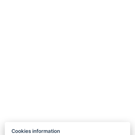
bezalkoholna pića: Pepsi proizvodi
pivo: točeno Gösser
vino: Schieber Irsai Olivér, Schieber Fruska
rosé, Szeleshát K2 Kékfrankos
Cookies information