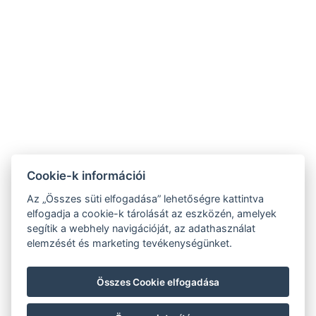
Cookie-k információi
Az „Összes süti elfogadása” lehetőségre kattintva
elfogadja a cookie-k tárolását az eszközén, amelyek
segítik a webhely navigációját, az adathasználat
hoteltengelic@gmail.com
elemzését és marketing tevékenységünket.
+36 30 103 2707
Összes Cookie elfogadása
7054 Tengelic, 067/1 hrsz.
KÖVESSEN MINKET