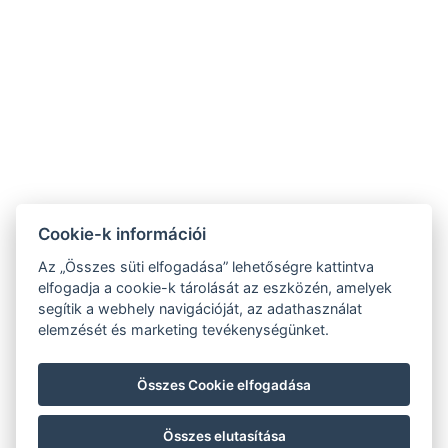
Cookie-k információi
Az „Összes süti elfogadása” lehetőségre kattintva
elfogadja a cookie-k tárolását az eszközén, amelyek
segítik a webhely navigációját, az adathasználat
hoteltengelic@gmail.com
elemzését és marketing tevékenységünket.
+36 30 103 2707
Összes Cookie elfogadása
7054 Tengelic, 067/1 hrsz.
KÖVESSEN MINKET
Összes elutasítása